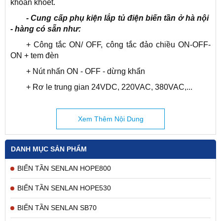
khoan khoét.
- Cung cấp phụ kiện lắp tủ điện biến tần ở hà nội
- hàng có sẵn như:
+ Công tắc ON/ OFF, công tắc đảo chiều ON-OFF-
ON + tem đèn
+ Nút nhấn ON - OFF - dừng khẩn
+ Rơ le trung gian 24VDC, 220VAC, 380VAC,...
+ Đèn báo pha Đ-V-X + nhãn đèn báo fi 22
+ Quạt làm mát vuông 120 x120 mm + lưới thép
Xem Thêm Nội Dung
chắn bụi cho quạt
+ Biến trở + vòng chia biến trở
DANH MỤC SẢN PHẨM
+ Điện trở xả các loại như nhôm, sứ các công suất
BIẾN TẦN SENLAN HOPE800
từ 200W tới 3000W
+ Tem cảnh báo nguy hiểm
BIẾN TẦN SENLAN HOPE530
+ Và cả biến tần các loại... kèm theo cho anh em lắp
BIẾN TẦN SENLAN SB70
tủ điện biến tần.