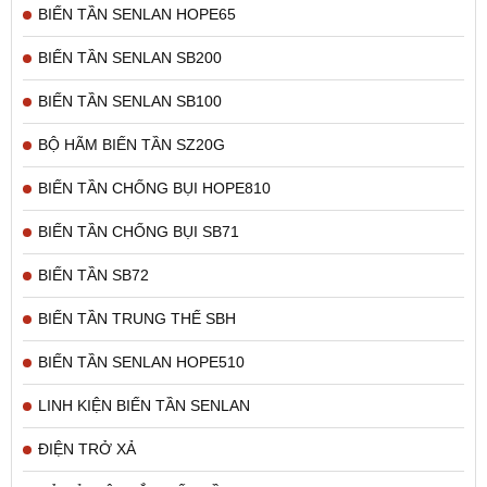
BIẾN TẦN SENLAN HOPE65
- Ưu điểm là Tủ thiết kế đẹp, gọn gàng, chắc chắn
với độ dầy vừa phải, giá cả phải chăng... rất phú hợp cho
BIẾN TẦN SENLAN SB200
anh em lắp đặt sản phẩm biến tần
BIẾN TẦN SENLAN SB100
Hình ảnh 1 số tủ điện đã lắp đặt:
BỘ HÃM BIẾN TẦN SZ20G
BIẾN TẦN CHỐNG BỤI HOPE810
BIẾN TẦN CHỐNG BỤI SB71
BIẾN TẦN SB72
BIẾN TẦN TRUNG THẾ SBH
BIẾN TẦN SENLAN HOPE510
LINH KIỆN BIẾN TẦN SENLAN
ĐIỆN TRỞ XẢ