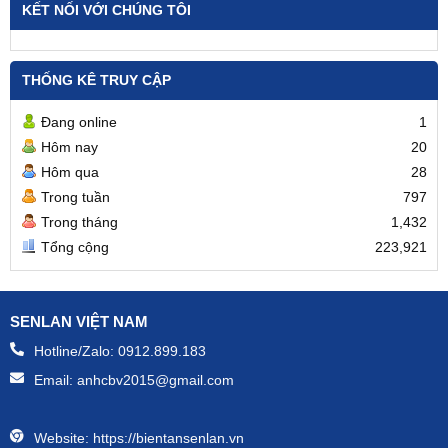
Kho hàng vỏ tủ điện trong nhà lắp biến tần
KẾT NỐI VỚI CHÚNG TÔI
THỐNG KÊ TRUY CẬP
Đang online
1
Hôm nay
20
Hôm qua
28
Trong tuần
797
Trong tháng
1,432
Tổng cộng
223,921
SENLAN VIỆT NAM
Hotline/Zalo:
0912.899.183
Email:
anhcbv2015@gmail.com
Website:
https://bientansenlan.vn