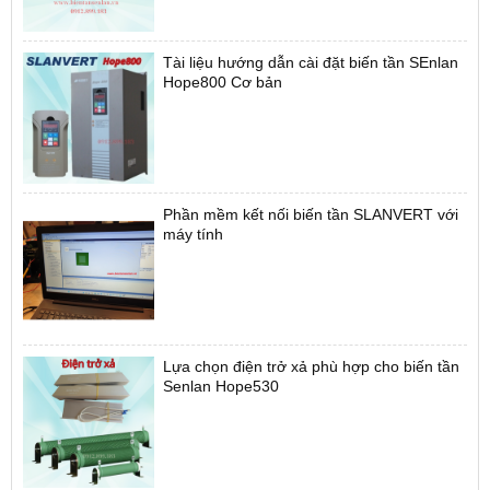
Tài liệu hướng dẫn cài đặt biến tần SEnlan
Hope800 Cơ bản
Phần mềm kết nối biến tần SLANVERT với
máy tính
2. Các Kích thước có sẵn của vỏ tủ điện lắp đặt
biến tần
- Vỏ tủ điện 400 x 300 x 200 ngoài trời - có mái và
đột mang cá hai bên hông tủ, khóa bật
Lựa chọn điện trở xả phù hợp cho biến tần
Vỏ tủ trong nhà đều đột sẵn lỗ chờ 3 đèn báo
Senlan Hope530
pha + công tắc + biến trở + lỗ quạt vuông 120 x120
mm , các kích thước như bên dưới
- Vỏ tủ điện 400 x 300 x 200 mm