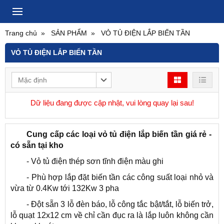
Trang chủ
SẢN PHẨM
VỎ TỦ ĐIỆN LẮP BIẾN TẦN
VỎ TỦ ĐIỆN LẮP BIẾN TẦN
Mặc định
Dữ liệu đang được cập nhật, vui lòng quay lại sau!
Cung cấp các loại vỏ tủ điện lắp biến tần giá rẻ -
có sẵn tại kho
- Vỏ tủ điện thép sơn tĩnh điện màu ghi
- Phù hợp lắp đặt biến tần các công suất loại nhỏ và
vừa từ 0.4Kw tới 132Kw 3 pha
- Đột sẵn 3 lỗ đèn báo, lỗ công tắc bật/tắt, lỗ biến trở,
lỗ quạt 12x12 cm về chỉ cần đục ra là lắp luôn không cần