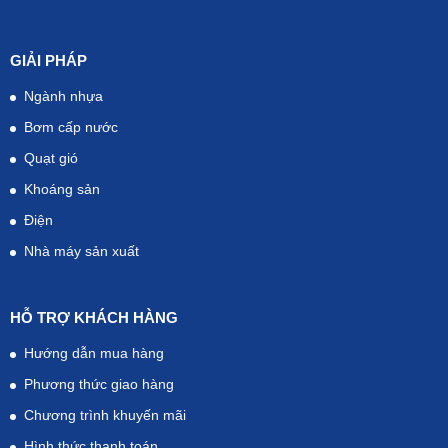
GIẢI PHÁP
Ngành nhựa
Bơm cấp nước
Quạt gió
Khoáng sản
Điện
Liên hệ chúng tôi để có thêm tư vấn:
Nhà máy sản xuất
0912.899.183
https://bientansenlan.vn/vo-tu-dien-lap-bien-tan-
HỖ TRỢ KHÁCH HÀNG
513913s.html
Hướng dẫn mua hàng
Phương thức giao hàng
Chương trình khuyến mãi
Hình thức thanh toán