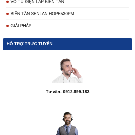
VỎ TỦ ĐIỆN LẮP BIẾN TẦN
BIẾN TẦN SENLAN HOPE530PM
GIẢI PHÁP
HỖ TRỢ TRỰC TUYẾN
Tư vấn: 0912.899.183