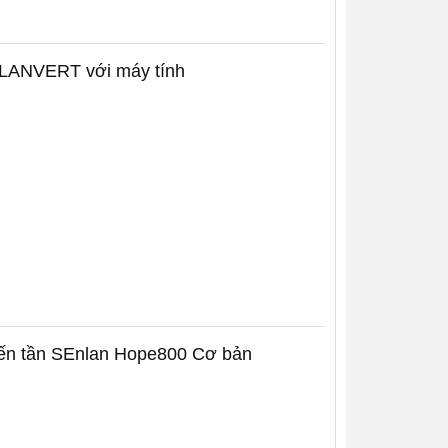
G11 3p
Biến tần Senlan SB70G2.2D2
Biến tần Senlan
SLANVERT với máy tính
3p 220V
Hope800G7.5T4 - 7.5KW
biến tần SEnlan Hope800 Cơ bản