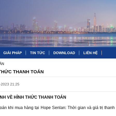
GIẢI PHÁP
TIN TỨC
DOWNLOAD
LIÊN HỆ
BIẾN TẦN CHỐNG BỤI SB71
BIẾN TẦN SENLAN HOPE65
ÁN
 THỨC THANH TOÁN
-2023 21:25
ỊNH VỀ HÌNH THỨC THANH TOÁN
oán khi mua hàng tại Hope Senlan: Thời gian và giá trị thanh