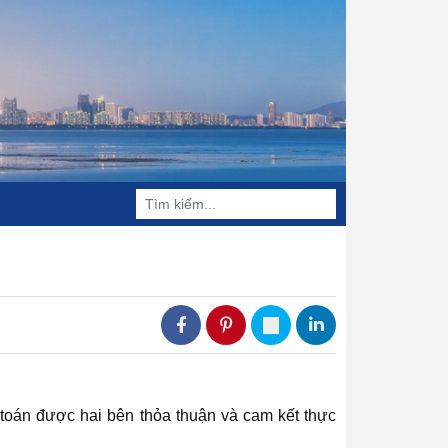
BIẾN TẦN SENLAN HOPE510
LINH KIỆN BIẾN TẦN SENLAN
 toán được hai bên thỏa thuận và cam kết thực