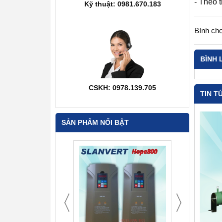
- Theo 
Kỹ thuật: 0981.670.183
Bình chọ
BÌNH 
CSKH: 0978.139.705
TIN T
SẢN PHẨM NỔI BẬT