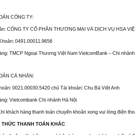
OẢN CÔNG TY:
oản: CÔNG TY CỔ PHẦN THƯƠNG MẠI VÀ DỊCH VỤ HSA VI
Khoản: 0491.00011.9656
àng: TMCP Ngoại Thương Việt Nam VietcomBank – Chi nhánh
HOẢN CÁ NHÂN:
khoản: 0021.00030.5420 chủ Tài khoản: Chu Bá Việt Anh
ng: Vietcombank Chi nhánh Hà Nội
hi khách hàng thanh toán chuyển khoản xong vui lòng điện thoại
NH THỨC THANH TOÁN KHÁC