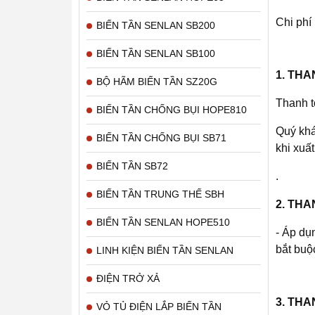
Chi phí
BIẾN TẦN SENLAN SB200
BIẾN TẦN SENLAN SB100
1. THA
BỘ HÃM BIẾN TẦN SZ20G
Thanh t
BIẾN TẦN CHỐNG BỤI HOPE810
Quý khá
BIẾN TẦN CHỐNG BỤI SB71
khi xuất
BIẾN TẦN SB72
.
BIẾN TẦN TRUNG THẾ SBH
2. TH
BIẾN TẦN SENLAN HOPE510
- Áp dụ
bắt buộ
LINH KIỆN BIẾN TẦN SENLAN
ĐIỆN TRỞ XẢ
3. TH
VỎ TỦ ĐIỆN LẮP BIẾN TẦN