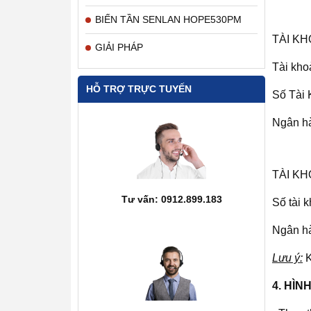
BIẾN TẦN SENLAN HOPE530PM
TÀI KH
GIẢI PHÁP
Tài kh
HỖ TRỢ TRỰC TUYẾN
Số Tài 
Ngân h
TÀI K
Tư vấn: 0912.899.183
Số tài 
Ngân hà
Lưu ý:
K
4. HÌ