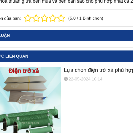
thỏa thuận giữa bên mua và bên bán sao cho phù hợp nhất cả 2
n của bạn:
(
5.0
/
1
Bình chọn
)
LUẬN
ỨC LIÊN QUAN
Lựa chọn điện trở xả phù hợ
22-05-2024 16:14