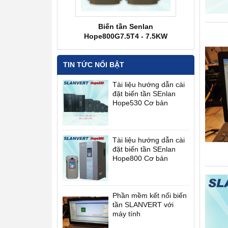
ần Senlan SB70G2.2D2
Biến tần Senlan
Biến tần Senl
3p 220V
Hope800G7.5T4 - 7.5KW
38
TIN TỨC NỔI BẬT
Tài liệu hướng dẫn cài
đặt biến tần SEnlan
Hope530 Cơ bản
Tài liệu hướng dẫn cài
đặt biến tần SEnlan
Hope800 Cơ bản
Phần mềm kết nối biến
tần SLANVERT với
máy tính