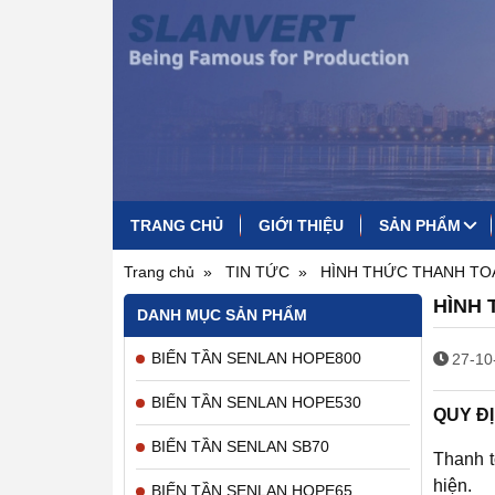
TRANG CHỦ
GIỚI THIỆU
SẢN PHẨM
BIẾN TẦN SENLAN HOPE800
BỘ HÃM BIẾN TẦN SZ20G
BIẾN TẦN SENLAN HOPE530
BIẾN TẦN CHỐNG BỤI HOPE810
VỎ TỦ ĐIỆN LẮP BIẾN TẦN
Trang chủ
TIN TỨC
HÌNH THỨC THANH TO
HÌNH
DANH MỤC SẢN PHẨM
BIẾN TẦN SENLAN HOPE800
27-10
BIẾN TẦN SENLAN HOPE530
QUY Đ
BIẾN TẦN SENLAN SB70
Thanh t
hiện.
BIẾN TẦN SENLAN HOPE65