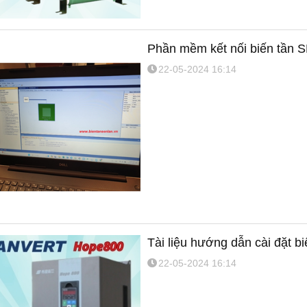
an SB70G45 3p
Biến tần Senlan SB70G15 3p
Biến tần Senlan SB70
Phần mềm kết nối biến tần 
0V
380V
380V
22-05-2024 16:14
Tài liệu hướng dẫn cài đặt 
22-05-2024 16:14