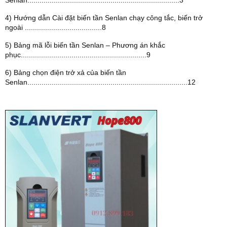
Senlan...........................................................................3
4) Hướng dẫn Cài đặt biến tần Senlan chạy công tắc, biến trở
ngoài ......................................8
5) Bảng mã lỗi biến tần Senlan – Phương án khắc
phục..............................................................9
6) Bảng chọn điện trở xả của biến tần
Senlan...............................................................................12