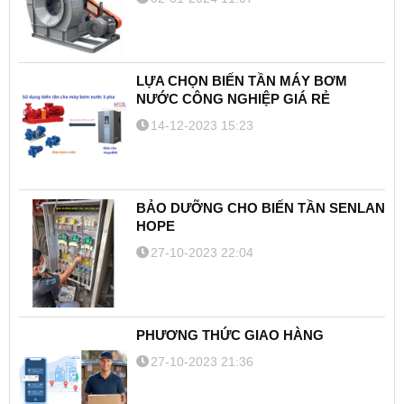
LỰA CHỌN BIẾN TẦN MÁY BƠM
NƯỚC CÔNG NGHIỆP GIÁ RẺ
14-12-2023 15:23
BẢO DƯỠNG CHO BIẾN TẦN SENLAN
HOPE
27-10-2023 22:04
PHƯƠNG THỨC GIAO HÀNG
27-10-2023 21:36