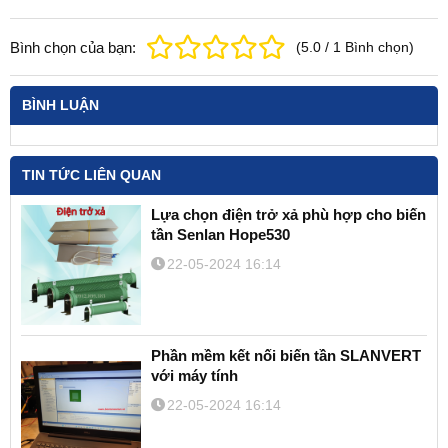
Bình chọn của bạn:
(
5.0
/
1
Bình chọn
)
BÌNH LUẬN
TIN TỨC LIÊN QUAN
Lựa chọn điện trở xả phù hợp cho biến
tần Senlan Hope530
22-05-2024 16:14
Phần mềm kết nối biến tần SLANVERT
với máy tính
22-05-2024 16:14