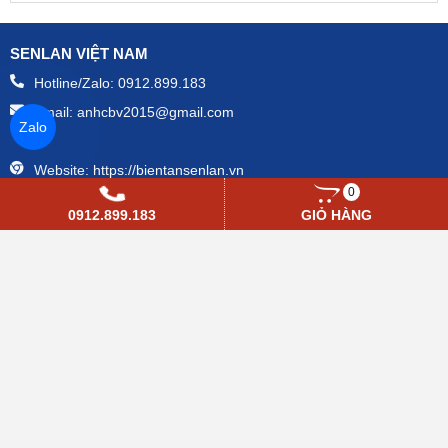
SENLAN VIỆT NAM
Hotline/Zalo:
0912.899.183
Email:
anhcbv2015@gmail.com
Zalo
Website:
https://bientansenlan.vn
0
0912.899.183
GIỎ HÀNG
GIẢI PHÁP
Ngành nhựa
Bơm cấp nước
Quạt gió
Khoáng sản
Điện
Nhà máy sản xuất