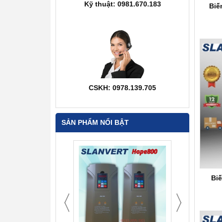
Kỹ thuật: 0981.670.183
Biế
CSKH: 0978.139.705
SẢN PHẨM NỔI BẬT
Bi