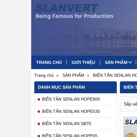
TRANG CHỦ
GIỚI THIỆU
SẢN PHẨM
BIẾN TẦN SENLAN HOPE800
BỘ HÃM BIẾN TẦN SZ20G
BIẾN TẦN SENLAN HOPE530
BIẾN TẦN CHỐNG BỤI HOPE810
VỎ TỦ ĐIỆN LẮP BIẾN TẦN
Trang chủ
SẢN PHẨM
BIẾN TẦN SENLAN H
DANH MỤC SẢN PHẨM
BIẾN 
BIẾN TẦN SENLAN HOPE800
Sắp xế
BIẾN TẦN SENLAN HOPE530
BIẾN TẦN SENLAN SB70
BIẾN TẦN SENLAN HOPE65