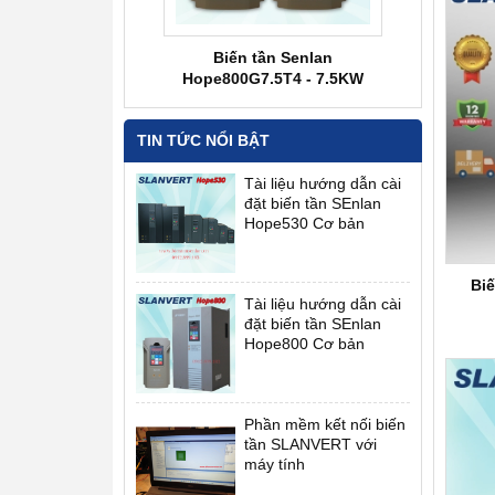
ần Senlan SB70G2.2D2
Biến tần Senlan
Biến tần Senl
3p 220V
Hope800G7.5T4 - 7.5KW
38
TIN TỨC NỔI BẬT
Tài liệu hướng dẫn cài
đặt biến tần SEnlan
Hope530 Cơ bản
Bi
Tài liệu hướng dẫn cài
đặt biến tần SEnlan
Hope800 Cơ bản
Phần mềm kết nối biến
tần SLANVERT với
máy tính