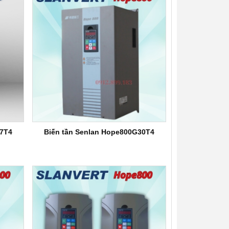
G11 3p
Biến tần Senlan SB70G2.2D2
Biến tần Senlan
3p 220V
Hope800G7.5T4 - 7.5KW
37T4
Biến tần Senlan Hope800G30T4