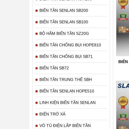
BIẾN TẦN SENLAN SB200
BIẾN TẦN SENLAN SB100
BỘ HÃM BIẾN TẦN SZ20G
BIẾN TẦN CHỐNG BỤI HOPE810
BIẾN TẦN CHỐNG BỤI SB71
BIẾN
BIẾN TẦN SB72
BIẾN TẦN TRUNG THẾ SBH
BIẾN TẦN SENLAN HOPE510
LINH KIỆN BIẾN TẦN SENLAN
ĐIỆN TRỞ XẢ
VỎ TỦ ĐIỆN LẮP BIẾN TẦN