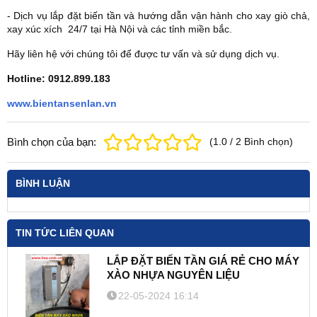
- Dịch vụ lắp đặt biến tần và hướng dẫn vận hành cho xay giò chả,
xay xúc xích 24/7 tại Hà Nội và các tỉnh miền bắc.
Hãy liên hệ với chúng tôi để được tư vấn và sử dụng dịch vụ.
Hotline: 0912.899.183
www.bientansenlan.vn
Bình chọn của bạn:
(
1.0
/
2
Bình chọn
)
BÌNH LUẬN
TIN TỨC LIÊN QUAN
LẮP ĐẶT BIẾN TẦN GIÁ RẺ CHO MÁY
XÀO NHỰA NGUYÊN LIỆU
22-05-2024 16:14