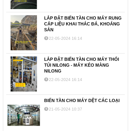
LẮP ĐẶT BIẾN TẦN CHO MÁY RUNG
CẤP LIỆU KHAI THÁC ĐÁ, KHOÁNG
SẢN
22-05-2024 16:14
LẮP ĐẶT BIẾN TẦN CHO MÁY THỔI
TÚI NILONG - MÁY KÉO MÀNG
NILONG
22-05-2024 16:14
BIẾN TẦN CHO MÁY DỆT CÁC LOẠI
21-05-2024 10:37