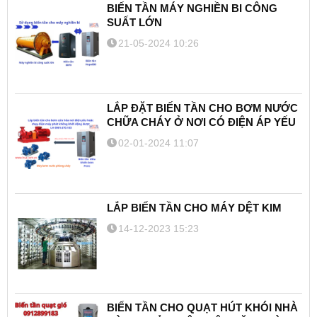
BIẾN TẦN MÁY NGHIỀN BI CÔNG
SUẤT LỚN
21-05-2024 10:26
LẮP ĐẶT BIẾN TẦN CHO BƠM NƯỚC
CHỮA CHÁY Ở NƠI CÓ ĐIỆN ÁP YẾU
02-01-2024 11:07
LẮP BIẾN TẦN CHO MÁY DỆT KIM
14-12-2023 15:23
BIẾN TẦN CHO QUẠT HÚT KHÓI NHÀ