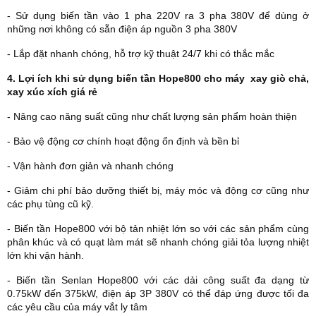
- Sử dụng biến tần vào 1 pha 220V ra 3 pha 380V để dùng ở
những nơi không có sẵn điện áp nguồn 3 pha 380V
- Lắp đặt nhanh chóng, hỗ trợ kỹ thuật 24/7 khi có thắc mắc
4. Lợi ích khi sử dụng biến tần Hope800 cho máy xay giò chả,
xay xúc xích giá rẻ
- Nâng cao năng suất cũng như chất lượng sản phẩm hoàn thiện
- Bảo vệ động cơ chính hoạt động ổn định và bền bỉ
- Vận hành đơn giản và nhanh chóng
- Giảm chi phí bảo dưỡng thiết bị, máy móc và động cơ cũng như
các phụ tùng cũ kỹ.
- Biến tần Hope800 với bộ tản nhiệt lớn so với các sản phẩm cùng
phân khúc và có quạt làm mát sẽ nhanh chóng giải tỏa lượng nhiệt
lớn khi vận hành.
- Biến tần Senlan Hope800 với các dải công suất đa dạng từ
0.75kW đến 375kW, điện áp 3P 380V có thể đáp ứng được tối đa
các yêu cầu của máy vắt ly tâm