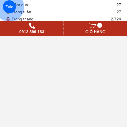
Hôm qua
27
Zalo
Trong tuần
27
Trong tháng
2,724
0
Tổng cộng
225,213
0912.899.183
GIỎ HÀNG
SENLAN VIỆT NAM
Hotline/Zalo:
0912.899.183
Email:
anhcbv2015@gmail.com
Website:
https://bientansenlan.vn
GIẢI PHÁP
Ngành nhựa
Bơm cấp nước