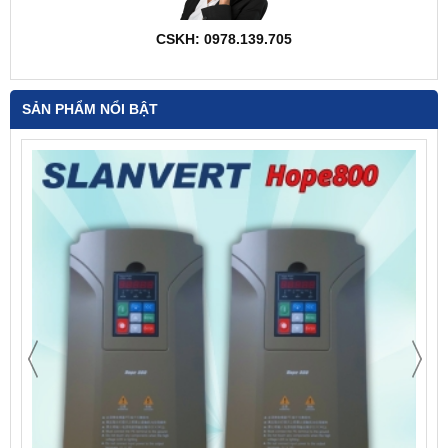
CSKH: 0978.139.705
SẢN PHẨM NỔI BẬT