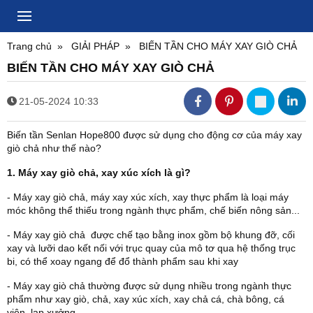
Trang chủ
GIẢI PHÁP
BIẾN TẦN CHO MÁY XAY GIÒ CHẢ
BIẾN TẦN CHO MÁY XAY GIÒ CHẢ
21-05-2024 10:33
Biến tần Senlan Hope800 được sử dụng cho động cơ của máy xay
giò chả như thế nào?
1. Máy xay giò chả, xay xúc xích là gì?
- Máy xay giò chả, máy xay xúc xích, xay thực phẩm là loại máy
móc không thể thiếu trong ngành thực phẩm, chế biến nông sản...
- Máy xay giò chả được chế tạo bằng inox gồm bộ khung đỡ, cối
xay và lưỡi dao kết nối với trục quay của mô tơ qua hệ thống trục
bi, có thể xoay ngang để đổ thành phẩm sau khi xay
- Máy xay giò chả thường được sử dụng nhiều trong ngành thực
phẩm như xay giò, chả, xay xúc xích, xay chả cá, chà bông, cá
viên, lạp xưởng...