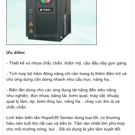
Ưu điểm:
- Thiết kế vỏ nhựa chắc chắn, thẩm mỹ, cầu đấu dây gọn gàng
- Tích hợp bộ hãm động năng chỉ cần trang bị thêm điện trở xả
cho ứng dụng cần dừng nhanh như cẩu trục, nâng hạ...
- Biến tần dùng cho các ứng dụng tải nặng đến siêu nặng
như nghiền, đùn nhựa, băng tải, bơm quạt, máy vắt, khuấy,
quạt ly tâm, ép, bơm thủy lực, nâng hạ... chạy cực êm ái và
chắc chắn.
Linh kiện biến tần Hope530 Senlan dùng loại tốt, có thương
hiệu nên tuổi thọ rất cao và bền bỉ. Tấm tản nhiệt lớn phù hợp
cho môi trường nóng, bụi ...Đã sử dụng là yên tâm tuyệt đối.