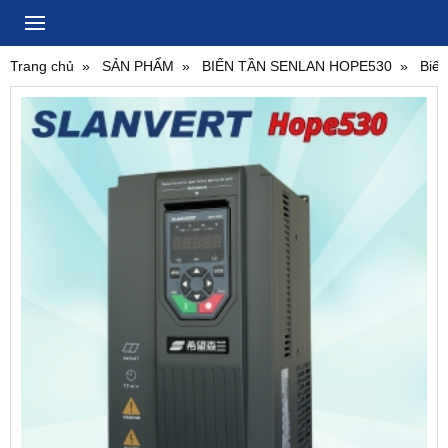
Trang chủ
SẢN PHẨM
BIẾN TẦN SENLAN HOPE530
Biế