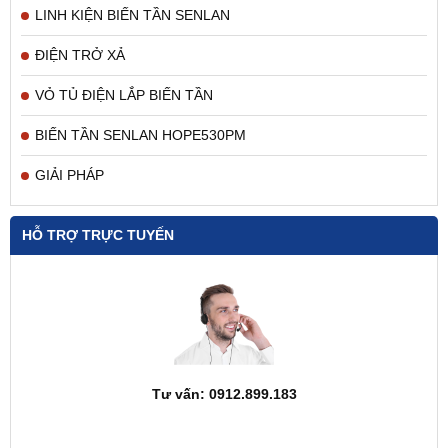
LINH KIỆN BIẾN TẦN SENLAN
ĐIỆN TRỞ XẢ
VỎ TỦ ĐIỆN LẮP BIẾN TẦN
BIẾN TẦN SENLAN HOPE530PM
GIẢI PHÁP
HỖ TRỢ TRỰC TUYẾN
Tư vấn: 0912.899.183