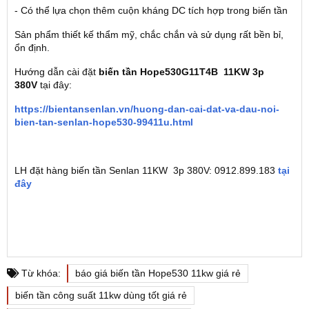
- Có thể lựa chọn thêm cuộn kháng DC tích hợp trong biến tần
Sản phẩm thiết kế thẩm mỹ, chắc chắn và sử dụng rất bền bỉ,
ổn định.
Hướng dẫn cài đặt
biến tần Hope530G11T4B 11KW 3p
380V
tại đây:
https://bientansenlan.vn/huong-dan-cai-dat-va-dau-noi-
bien-tan-senlan-hope530-99411u.html
LH đặt hàng biến tần Senlan 11KW 3p 380V: 0912.899.183
tại
đây
Từ khóa:
báo giá biến tần Hope530 11kw giá rẻ
biến tần công suất 11kw dùng tốt giá rẻ