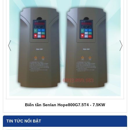
Biến tần Senlan Hope800G7.5T4 - 7.5KW
TIN TỨC NỔI BẬT