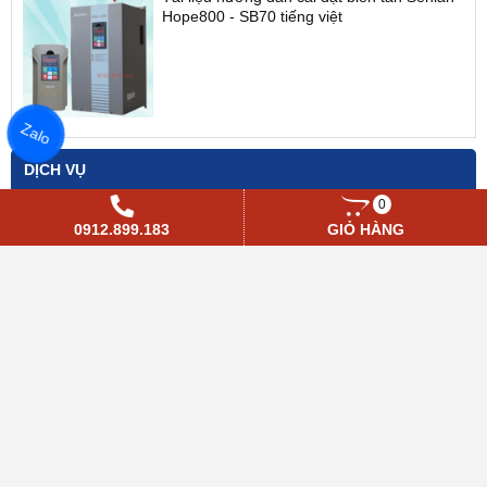
Hope800 - SB70 tiếng việt
Zalo
DỊCH VỤ
0
0912.899.183
GIỎ HÀNG
LIÊN KẾT WEBSITE
Tủ điện - Biến tần HSA
Sửa chữa biến tần
Biến tần Vĩnh phúc
KHUYẾN MẠI
KẾT NỐI VỚI CHÚNG TÔI