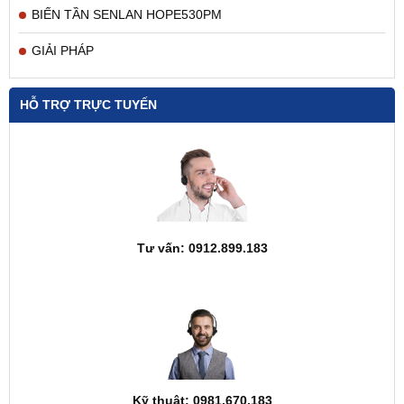
BIẾN TẦN SENLAN HOPE530PM
GIẢI PHÁP
HỖ TRỢ TRỰC TUYẾN
Tư vấn: 0912.899.183
Kỹ thuật: 0981.670.183