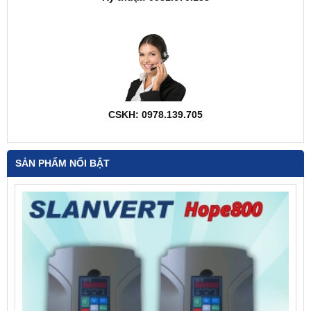
CSKH: 0978.139.705
SẢN PHẨM NỔI BẬT