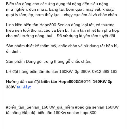
Biến tần dùng cho các ứng dụng tải nặng đến siêu nặng
như nghiền, đùn nhựa, băng tải, bơm quạt, máy vắt, khuấy,
quạt ly tâm, ép, bơm thủy lực... chạy cực êm ái và chắc chắn.
Linh kiện biến tần Hope800 Senlan dùng loại tốt, có thương
hiệu nên tuổi thọ rất cao và bền bỉ. Tấm tản nhiệt lớn phù hợp
cho môi trường nóng, bụi ...Đã sử dụng là yên tâm tuyệt đối.
Sản phẩm thiết kế thẩm mỹ, chắc chắn và sử dụng rất bền bỉ,
ổn định.
Sản phẩm Đóng gói trong thùng gỗ chắc chắn.
LH đặt hàng biến tần Senlan 160KW 3p 380V: 0912.899.183
Hướng dẫn cài đặt
biến tần Hope800G160T4 160KW 3p
380V
tại đây:
#biến_tần_Senlan_160KW_giá_mềm #báo giá senlan 160KW
tải nặng #lắp đặt biến tần 160Kw senlan hope800