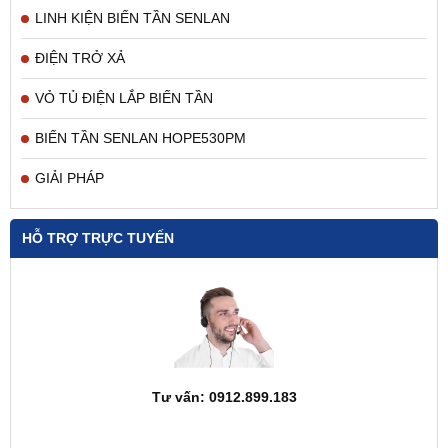
LINH KIỆN BIẾN TẦN SENLAN
ĐIỆN TRỞ XẢ
VỎ TỦ ĐIỆN LẮP BIẾN TẦN
BIẾN TẦN SENLAN HOPE530PM
GIẢI PHÁP
HỖ TRỢ TRỰC TUYẾN
Tư vấn: 0912.899.183