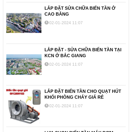
LẮP ĐẶT SỬA CHỮA BIẾN TẦN Ở
CAO BẰNG
02-01-2024 11:07
LẮP ĐẶT - SỬA CHỮA BIẾN TẦN TẠI
KCN Ở BẮC GIANG
02-01-2024 11:07
LẮP ĐẶT BIẾN TẦN CHO QUẠT HÚT
KHÓI PHÒNG CHÁY GIÁ RẺ
02-01-2024 11:07