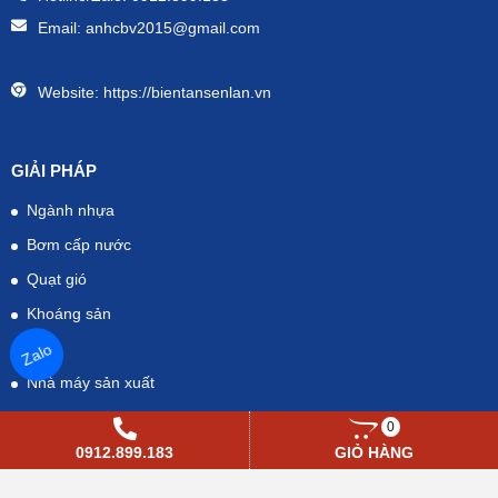
Email:
anhcbv2015@gmail.com
Website:
https://bientansenlan.vn
GIẢI PHÁP
Ngành nhựa
Bơm cấp nước
Quạt gió
Khoáng sản
Điện
Zalo
Nhà máy sản xuất
0
0912.899.183
GIỎ HÀNG
HỖ TRỢ KHÁCH HÀNG
Hướng dẫn mua hàng