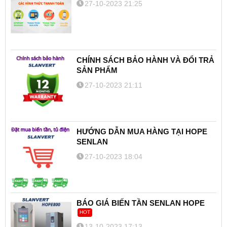
27-10-2023 21:25
CHÍNH SÁCH BẢO HÀNH VÀ ĐỔI TRẢ
SẢN PHẨM
27-10-2023 21:11
HƯỚNG DẪN MUA HÀNG TẠI HOPE
SENLAN
27-10-2023 18:04
BÁO GIÁ BIẾN TẦN SENLAN HOPE
HOT
13-10-2023 17:13