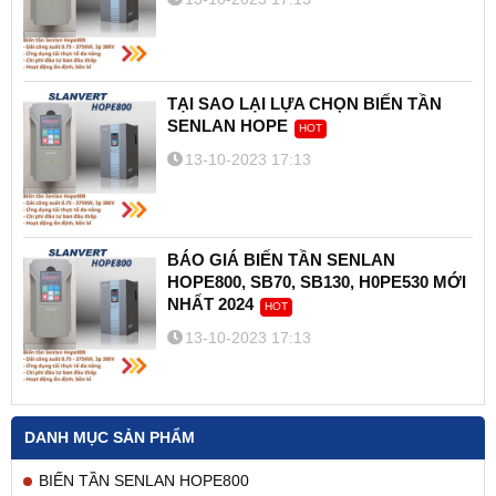
TẠI SAO LẠI LỰA CHỌN BIẾN TẦN
SENLAN HOPE
HOT
13-10-2023 17:13
BÁO GIÁ BIẾN TẦN SENLAN
HOPE800, SB70, SB130, H0PE530 MỚI
NHẤT 2024
HOT
13-10-2023 17:13
DANH MỤC SẢN PHẨM
BIẾN TẦN SENLAN HOPE800