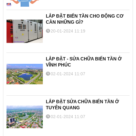
LẮP ĐẶT BIẾN TẦN CHO ĐỘNG CƠ
CẦN NHỮNG GÌ?
20-01-2024 11:19
LẮP ĐẶT - SỬA CHỮA BIẾN TẦN Ở
VĨNH PHÚC
02-01-2024 11:07
LẮP ĐẶT SỬA CHỮA BIẾN TẦN Ở
TUYÊN QUANG
02-01-2024 11:07