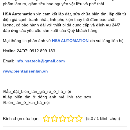
phẩm làm ra, giảm tiêu hao nguyên vật liệu và phế thải...
HSA Automation
xin cam kết lắp đặt, sửa chữa biến tần, lắp đặt tủ
điện giá cạnh tranh nhất, linh phụ kiện thay thế đảm bảo chất
lượng, có bảo hành dài với thiết bị đã cung cấp và
dịch vụ 24/7
đáp ứng các yêu cầu sản xuất của Quý khách hàng.
Mọi thông tin phản ánh về
HSA AUTOMATION
xin vui lòng liên hệ:
Hotline 24/07: 0912.899.183
Email:
info.hsatech@gmail.com
www.bientansenlan.vn
#lắp_đặt_biến_tần_giá_rẻ_ở_hà_nội
#Lắp_biến_tần_ở_đông_anh_mê_linh_sóc_sơn
#biến_tần_ở_kcn_hà_nội
Bình chọn của bạn:
(
5.0
/
1
Bình chọn
)