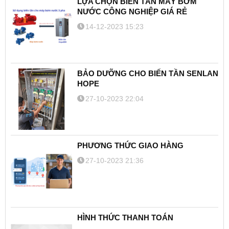
LỰA CHỌN BIẾN TẦN MÁY BƠM
NƯỚC CÔNG NGHIỆP GIÁ RẺ
14-12-2023 15:23
BẢO DƯỠNG CHO BIẾN TẦN SENLAN
HOPE
27-10-2023 22:04
PHƯƠNG THỨC GIAO HÀNG
27-10-2023 21:36
HÌNH THỨC THANH TOÁN