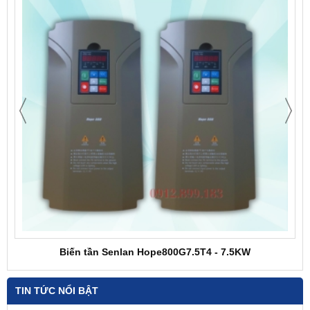
Biến tần Senlan Hope800G7.5T4 - 7.5KW
TIN TỨC NỔI BẬT