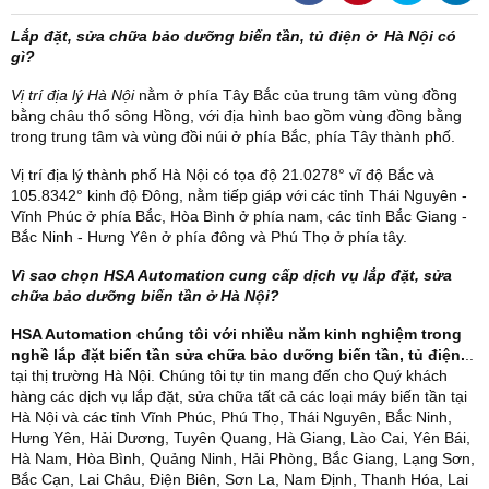
Lắp đặt, sửa chữa bảo dưỡng biến tần, tủ điện ở Hà Nội có
gì?
Vị trí địa lý Hà Nội
nằm ở phía Tây Bắc của trung tâm vùng đồng
bằng châu thổ sông Hồng, với địa hình bao gồm vùng đồng bằng
trong trung tâm và vùng đồi núi ở phía Bắc, phía Tây thành phố.
Vị trí địa lý thành phố Hà Nội có tọa độ 21.0278° vĩ độ Bắc và
105.8342° kinh độ Đông, nằm tiếp giáp với các tỉnh Thái Nguyên -
Vĩnh Phúc ở phía Bắc, Hòa Bình ở phía nam, các tỉnh Bắc Giang -
Bắc Ninh - Hưng Yên ở phía đông và Phú Thọ ở phía tây.
Vì sao chọn HSA Automation cung cấp dịch vụ lắp đặt, sửa
chữa bảo dưỡng biến tần ở Hà Nội?
HSA Automation chúng tôi với nhiều năm kinh nghiệm trong
nghề lắp đặt biến tần sửa chữa bảo dưỡng biến tần, tủ điện.
..
tại thị trường Hà Nội. Chúng tôi tự tin mang đến cho Quý khách
hàng các dịch vụ lắp đặt, sửa chữa tất cả các loại máy biến tần tại
Hà Nội và các tỉnh Vĩnh Phúc, Phú Thọ, Thái Nguyên, Bắc Ninh,
Hưng Yên, Hải Dương, Tuyên Quang, Hà Giang, Lào Cai, Yên Bái,
Hà Nam, Hòa Bình, Quảng Ninh, Hải Phòng, Bắc Giang, Lạng Sơn,
Bắc Cạn, Lai Châu, Điện Biên, Sơn La, Nam Định, Thanh Hóa, Lai