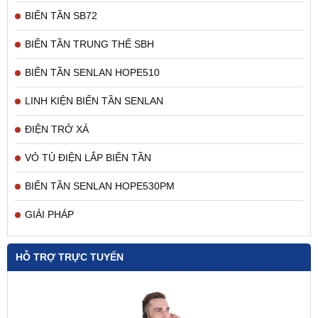
BIẾN TẦN SB72
BIẾN TẦN TRUNG THẾ SBH
BIẾN TẦN SENLAN HOPE510
LINH KIỆN BIẾN TẦN SENLAN
ĐIỆN TRỞ XẢ
VỎ TỦ ĐIỆN LẮP BIẾN TẦN
BIẾN TẦN SENLAN HOPE530PM
GIẢI PHÁP
HỖ TRỢ TRỰC TUYẾN