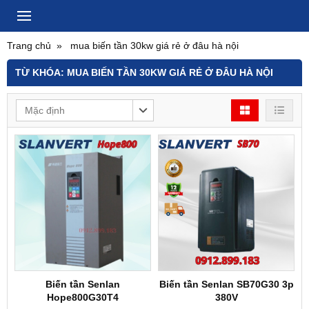
Trang chủ
mua biến tần 30kw giá rẻ ở đâu hà nội
TỪ KHÓA:
MUA BIẾN TẦN 30KW GIÁ RẺ Ở ĐÂU HÀ NỘI
Mặc định
Biến tần Senlan
Biến tần Senlan SB70G30 3p
Hope800G30T4
380V