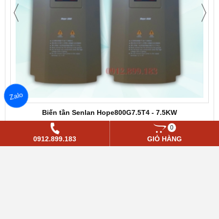
Zalo
Biến tần Senlan Hope800G7.5T4 - 7.5KW
0
0912.899.183
GIỎ HÀNG
TIN TỨC NỔI BẬT
Tài liệu hướng dẫn cài đặt biến tần SEnlan
Hope530 Cơ bản