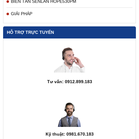
BIẾN TẦN SENLAN HOPE530PM
GIẢI PHÁP
HỖ TRỢ TRỰC TUYẾN
Tư vấn: 0912.899.183
Kỹ thuật: 0981.670.183