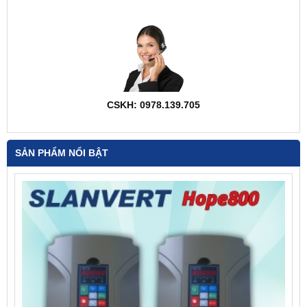
CSKH: 0978.139.705
SẢN PHẨM NỔI BẬT