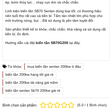
ép, bơm thủy lực... chạy cực êm và chắc chắn.
Linh kiện biến tần SB70 Senlan dùng loại tốt, có thương hiệu
nên tuổi thọ rất cao và bền bỉ. Tấm tản nhiệt lớn phù hợp cho
môi trường nóng, bụi ...Đã sử dụng là yên tâm tuyệt đối.
Sản phẩm thiết kế to khỏe, chắc chắn, khá nặng và sử dụng rất
bền bỉ, ổn định.
Hướng dẫn cài đặt
biến tần SB70G200
tại đây:
Từ khóa:
mua biến tần senlan 200kw ở đâu
biến tần 200kw hàng tốt giá rẻ
biến tần 200kw tải nặng giá mềm
biến tần senlan Sb70 200kw giá rẻ
Bình chọn sản phẩm:
(
5.0
/
1
Bình chọn
)