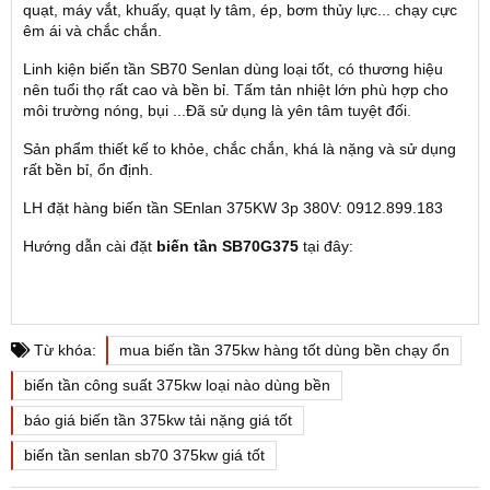
quạt, máy vắt, khuấy, quạt ly tâm, ép, bơm thủy lực... chạy cực
êm ái và chắc chắn.
Linh kiện biến tần SB70 Senlan dùng loại tốt, có thương hiệu
nên tuổi thọ rất cao và bền bỉ. Tấm tản nhiệt lớn phù hợp cho
môi trường nóng, bụi ...Đã sử dụng là yên tâm tuyệt đối.
Sản phẩm thiết kế to khỏe, chắc chắn, khá là nặng và sử dụng
rất bền bỉ, ổn định.
LH đặt hàng biến tần SEnlan 375KW 3p 380V: 0912.899.183
Hướng dẫn cài đặt
biến tần SB70G375
tại đây:
Từ khóa:
mua biến tần 375kw hàng tốt dùng bền chạy ổn
biến tần công suất 375kw loại nào dùng bền
báo giá biến tần 375kw tải nặng giá tốt
biến tần senlan sb70 375kw giá tốt