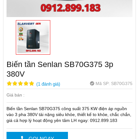
Biến tần Senlan SB70G375 3p
380V
Mã SP:
SB70G375
(
1
đánh giá
)
Giá bán :
Biến tần Senlan SB70G375 công suất 375 KW điện áp nguồn
vào 3 pha 380V tải nặng siêu khỏe, thiết kế to khỏe, chắc chắn,
giá cả hợp lý hoạt động yên tâm LH ngay: 0912.899.183
GỌI NGAY