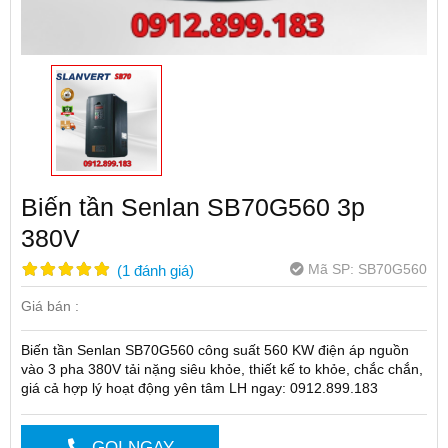
Biến tần Senlan SB70G560 3p
380V
Mã SP:
SB70G560
(
1
đánh giá
)
Giá bán :
Biến tần Senlan SB70G560 công suất 560 KW điện áp nguồn
vào 3 pha 380V tải nặng siêu khỏe, thiết kế to khỏe, chắc chắn,
giá cả hợp lý hoạt động yên tâm LH ngay: 0912.899.183
GỌI NGAY