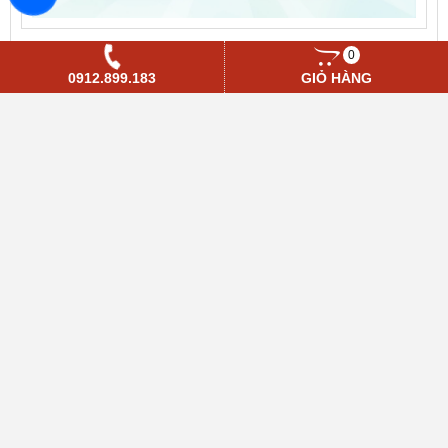
Biến tần Senlan Hope800G7.5T4 - 7.5KW
0
0912.899.183
GIỎ HÀNG
TIN TỨC NỔI BẬT
Tài liệu hướng dẫn cài đặt biến tần SEnlan
Hope530 Cơ bản
Tài liệu hướng dẫn cài đặt biến tần SEnlan
Hope800 Cơ bản
Phần mềm kết nối biến tần SLANVERT với
máy tính