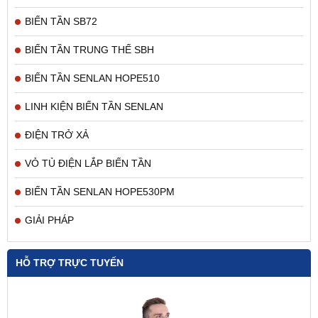
BIẾN TẦN SB72
BIẾN TẦN TRUNG THẾ SBH
BIẾN TẦN SENLAN HOPE510
LINH KIỆN BIẾN TẦN SENLAN
ĐIỆN TRỞ XẢ
VỎ TỦ ĐIỆN LẮP BIẾN TẦN
BIẾN TẦN SENLAN HOPE530PM
GIẢI PHÁP
HỖ TRỢ TRỰC TUYẾN