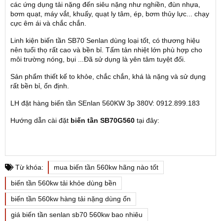
các ứng dụng tải nặng đến siêu nặng như nghiền, đùn nhựa,
bơm quạt, máy vắt, khuấy, quạt ly tâm, ép, bơm thủy lực... chạy
cực êm ái và chắc chắn.
Linh kiện biến tần SB70 Senlan dùng loại tốt, có thương hiệu
nên tuổi thọ rất cao và bền bỉ. Tấm tản nhiệt lớn phù hợp cho
môi trường nóng, bụi ...Đã sử dụng là yên tâm tuyệt đối.
Sản phẩm thiết kế to khỏe, chắc chắn, khá là nặng và sử dụng
rất bền bỉ, ổn định.
LH đặt hàng biến tần SEnlan 560KW 3p 380V: 0912.899.183
Hướng dẫn cài đặt
biến tần SB70G560
tại đây:
Từ khóa:
mua biến tần 560kw hãng nào tốt
biến tần 560kw tải khỏe dùng bền
biến tần 560kw hàng tải nặng dùng ổn
giá biến tần senlan sb70 560kw bao nhiêu